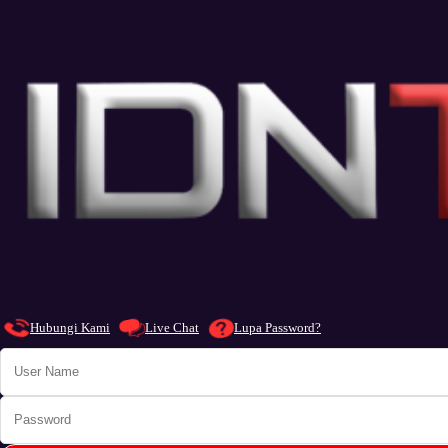
Hubungi Kami
Live Chat
Lupa Password?