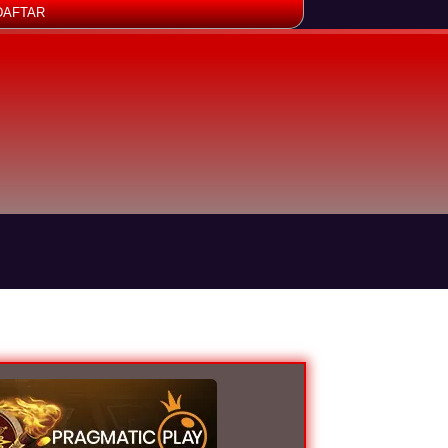
DAFTAR